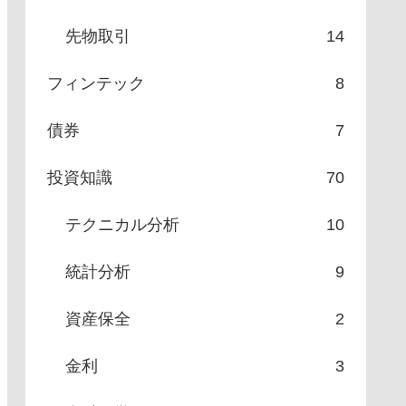
先物取引
14
フィンテック
8
債券
7
投資知識
70
テクニカル分析
10
統計分析
9
資産保全
2
金利
3