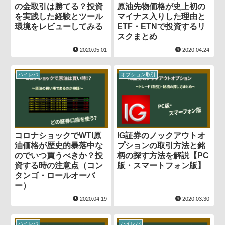
の金取引は勝てる？投資
原油先物価格が史上初の
を実践した経験とツール
マイナス入りした理由と
環境をレビューしてみる
ETF・ETNで投資するリ
スクまとめ
2020.05.01
2020.04.24
ハイレバ
オプション取引
コロナショックでWTI原
IG証券のノックアウトオ
油価格が歴史的暴落中な
プションの取引方法と銘
のでいつ買うべきか？投
柄の探す方法を解説【PC
資する時の注意点（コン
版・スマートフォン版】
タンゴ・ロールオーバ
ー）
2020.04.19
2020.03.30
ハイレバ
ハイレバ