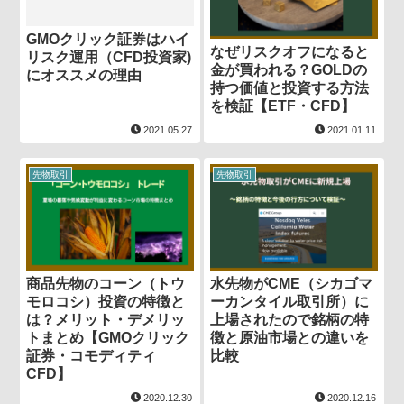
GMOクリック証券はハイ
なぜリスクオフになると
リスク運用（CFD投資家)
金が買われる？GOLDの
にオススメの理由
持つ価値と投資する方法
を検証【ETF・CFD】
2021.05.27
2021.01.11
先物取引
先物取引
商品先物のコーン（トウ
水先物がCME（シカゴマ
モロコシ）投資の特徴と
ーカンタイル取引所）に
は？メリット・デメリッ
上場されたので銘柄の特
トまとめ【GMOクリック
徴と原油市場との違いを
証券・コモディティ
比較
CFD】
2020.12.30
2020.12.16