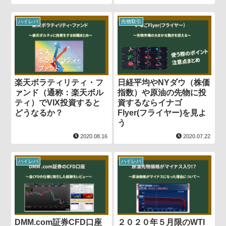
ハイレバ
先物取引
楽天ボラティリティ・フ
日経平均やNYダウ（株価
ァンド（通称：楽天ボル
指数）や原油の先物に投
ティ）でVIX投資すると
資するならイナゴ
どうなるか？
Flyer(フライヤー)を見よ
う
2020.08.16
2020.07.22
ハイレバ
ハイレバ
DMM.com証券CFD口座
２０２０年５月限のWTI