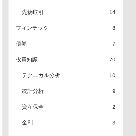
先物取引
14
フィンテック
8
債券
7
投資知識
70
テクニカル分析
10
統計分析
9
資産保全
2
金利
3