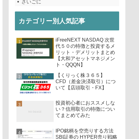
さいごに
カテゴリー別人気記事
iFreeNEXT NASDAQ 次世
代５０の特徴と投資するメ
リット・デメリットまとめ
【大和アセットマネジメン
ト・QQQN】
【くりっく株３６５】
CFD（差金決済取引）につ
いて【店頭取引・FX】
投資初心者におススメしな
い？信用取引の特徴につい
てまとめてみた
IPO銘柄を空売りする方法
SBI証券の HYPER売り戦略