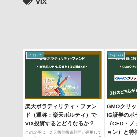
vix
ハイレバ
ハイレバ
楽天ボラティリティ・ファン
GMOクリッ
ド（通称：楽天ボルティ）で
IG証券の
VIX投資するとどうなるか？
（CFD・
ョン）と特
この記事は、楽天投信投資顧問が運用して