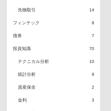
先物取引
14
フィンテック
8
債券
7
投資知識
70
テクニカル分析
10
統計分析
9
資産保全
2
金利
3