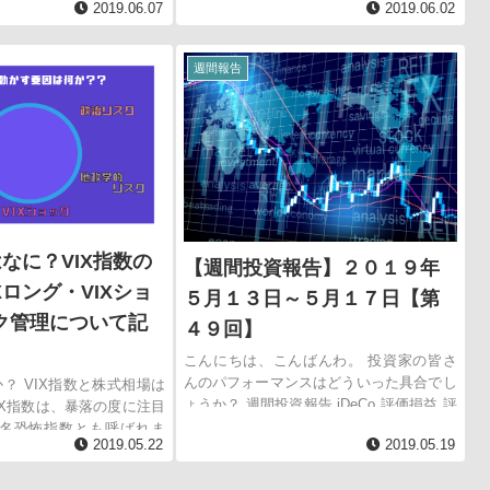
2019.06.07
2019.06.02
たも立派なVIX投資家に。
報 VIX指数投資...
週間報告
はなに？VIX指数の
【週間投資報告】２０１９年
Xロング・VIXショ
５月１３日～５月１７日【第
ク管理について記
４９回】
こんにちは、こんばんわ。 投資家の皆さ
んのパフォーマンスはどういった具合でし
か？ VIX指数と株式相場は
ょうか？ 週間投資報告 iDeCo 評価損益 評
IX指数は、暴落の度に注目
価益合計 ＋３，５４３円 評価益合計
名恐怖指数とも呼ばれま
2019.05.22
2019.05.19
＋７，５３３円 Inf...
出は米国の株価指数である
プションを用いて算出されて