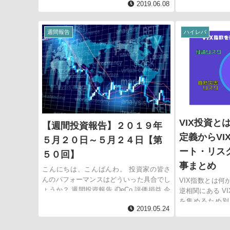
2019.06.08
た。 これであな
VIX投資で必要な情
週間報告
ハイレバ
VIX投資と
【週間投資報告】２０１９年
定義からVI
５月２０日～５月２４日【第
ート・リス
５０回】
事まとめ
こんにちは、こんばんわ。 投資家の皆さ
んのパフォーマンスはどういった具合でし
VIX指数とは何
ょうか？ 週間投資報告 iDeCo 評価損益 今
逆相関にある V
月からマネーフォワードを導入しました。
を集めるため別
2019.05.24
マネーフォワ...
す。 指数の算
S&P500のオ