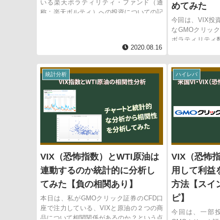
いる楽天ボラティリティ・ファンド（通
めてみた
称：楽天ボルティ）への投資についての記
今回は、VIX
事となります。 本文に入る前に楽天ボル
なGMOクリック
ティの説明を簡単に説明すれば、VIX先物
ボラティリティ
のロング・ショートと国債で運用す...
2020.08.16
をまとめてみま
証券会社の口座
があります。 理
統計分析
ハイレバ
VIX（恐怖指数）とWTI原油は
VIX（恐怖
連動するのか統計的に分析し
用して利益
てみた【負の相関あり】
方法【スイ
ピ】
本日は、私がGMOクリック証券のCFD口
座で注力している、VIXと原油の２つの商
今回は、一部
品について相関関係があるのか？という点