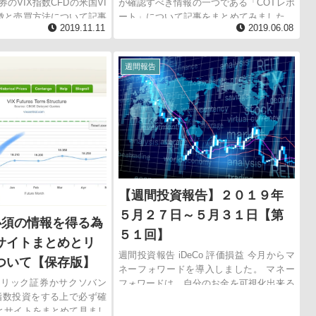
のVIX指数CFDの米国VI
が確認すべき情報の一つである「COTレポ
徴と売買方法について記事
ート」について記事をまとめてみました。
2019.11.11
2019.06.08
。 米国VIは、市場のボラ
COTレポートを読む事で、市場を動かす投
したトレードです。 ...
機筋や機関投資家の動きを確認できます。
この記事では、...
週間報告
【週間投資報告】２０１９年
５月２７日～５月３１日【第
必須の情報を得る為
５１回】
サイトまとめとリ
週間投資報告 iDeCo 評価損益 今月からマ
ついて【保存版】
ネーフォワードを導入しました。 マネー
クリック証券かサクソバン
フォワードは、自分のお金を可視化出来る
X指数投資をする上で必ず確
サービスです。 Infogram 日本株インデッ
とサイトをまとめて見まし
ク...