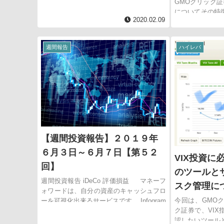
GMOクリック証券
について分析してみたのでその結果と私の
についてその特
解釈をまとめていきます。 なぜ、VIXと原
2020.02.09
をまとめました
油への相関に着目したのかというと、今...
ティリティを利用
週間報告
ハイレバ
【週間投資報告】２０１９年
６月３日～６月７日【第５２
VIX投資に
回】
のツールと
週間投資報告 iDeCo 評価損益 マネーフ
スク管理に
ォワードは、自分の資産のキャッシュフロ
今回は、GMO
ーを可視化出来るサービスです。 Infogram
ク証券で、VI
日本株インデック...
認したいツール