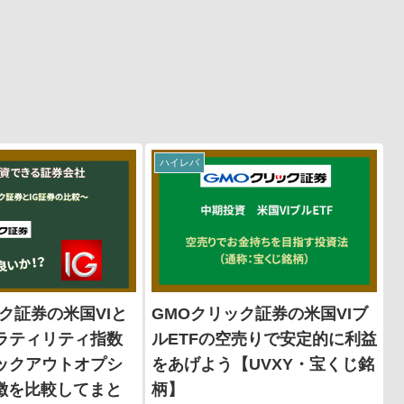
ハイレバ
ク証券の米国VIと
GMOクリック証券の米国VIブ
ボラティリティ指数
ルETFの空売りで安定的に利益
ノックアウトオプシ
をあげよう【UVXY・宝くじ銘
徴を比較してまと
柄】