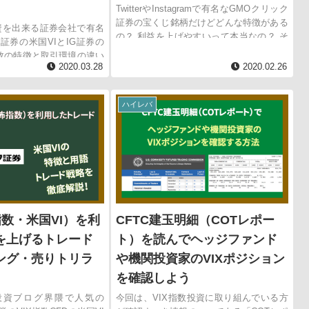
TwitterやInstagramで有名なGMOクリック
証券の宝くじ銘柄だけどどんな特徴がある
投資を出来る証券会社で有名
の？ 利益を上げやすいって本当なの？ そ
証券の米国VIとIG証券の
ういった疑問を持つ方に向けてVIX指数銘
数の特徴と取引環境の違い
柄である「米国VIブル...
2020.03.28
2020.02.26
した。 管理人はどちらの
も保有しトレードしたこと
由としては、トレード...
ハイレバ
指数・米国VI）を利
CFTC建玉明細（COTレポー
を上げるトレード
ト）を読んでヘッジファンド
ング・売りトリラ
や機関投資家のVIXポジション
を確認しよう
投資ブログ界隈で人気の
今回は、VIX指数投資に取り組んでいる方