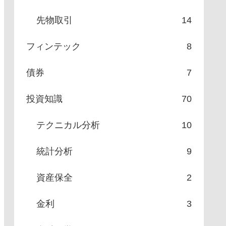
先物取引
14
フィンテック
8
債券
7
投資知識
70
テクニカル分析
10
統計分析
9
資産保全
2
金利
3