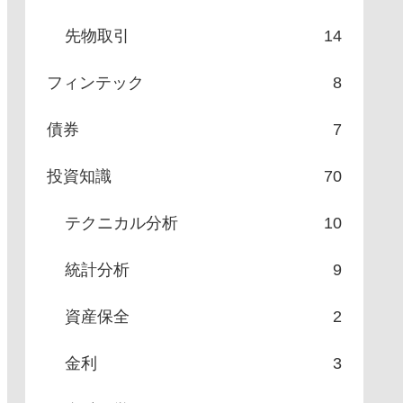
先物取引
14
フィンテック
8
債券
7
投資知識
70
テクニカル分析
10
統計分析
9
資産保全
2
金利
3