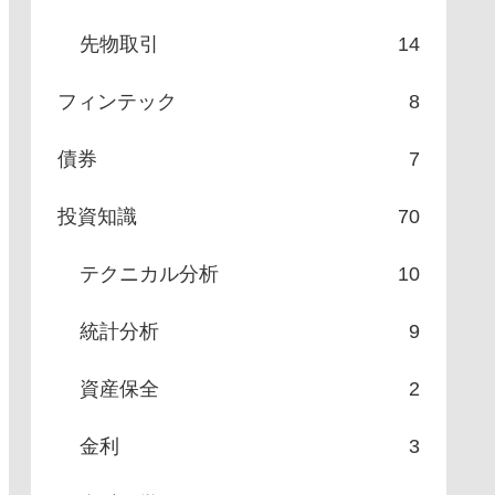
先物取引
14
フィンテック
8
債券
7
投資知識
70
テクニカル分析
10
統計分析
9
資産保全
2
金利
3