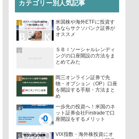
カテゴリー別人気記事
米国株や海外ETFに投資す
るならサクソバンク証券が
オススメ
ＳＢＩソーシャルレンディ
ングの口座開設の方法をま
とめてみた
岡三オンライン証券で先
物・オプション（OP）口座
を開設する手順・方法まと
め
一歩先の投資へ！米国のネ
ット証券会社Firstradeで口
座開設をするメリット
VIX指数・海外株投資にオ