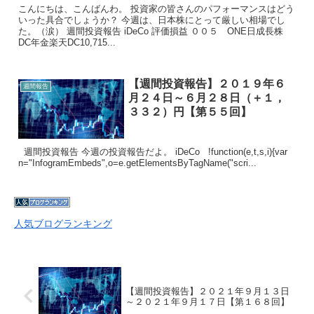
こんにちは、こんばんわ。 投資家の皆さんのパフォーマンスはどう
いった具合でしょうか？ 今週は、日本株にとって厳しい相場でし
た。（涙） 週間投資報告 iDeCo 評価損益 ００５ ONE日成長株
DC年金楽天DC10,715...
【週間投資報告】２０１９年６
週間報告
月２４日～６月２８日（＋１，
３３２）円【第５５回】
週間投資報告 今週の投資報告だよ。 iDeCo !function(e,t,s,i){var
n="InfogramEmbeds",o=e.getElementsByTagName("scri...
人気ブログランキング
【週間投資報告】２０２１年９月１３日
～２０２１年９月１７日【第１６８回】