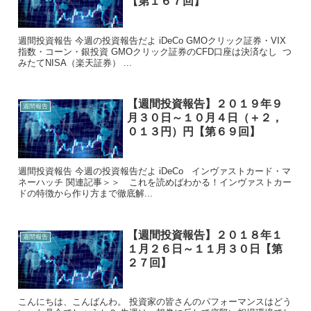
【第１６７回】
週間投資報告 今週の投資報告だよ iDeCo GMOクリック証券・VIX
指数・コーン・銀投資 GMOクリック証券のCFD口座は決済なし つ
みたてNISA（楽天証券） ...
【週間投資報告】２０１９年９
週間報告
月３０日～１０月４日（＋２，
０１３円）円【第６９回】
週間投資報告 今週の投資報告だよ iDeCo インヴァストカード・マ
ネーハッチ 関連記事＞＞ これを読めばわかる！インヴァストカー
ドの特徴から作り方まで徹底解...
【週間投資報告】２０１８年１
週間報告
１月２６日～１１月３０日【第
２７回】
こんにちは、こんばんわ。 投資家の皆さんのパフォーマンスはどう