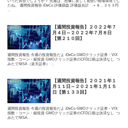
いった具合でしょうか？ 先週は、想像に反して底堅い相場環境でし
たね。 週間投資報告 iDeCo 評価損益 評価益合計 ＋８，３５３円
...
【週間投資報告】２０２２年７
週間報告
月４日～２０２２年７月８日
【第２１０回】
週間投資報告 今週の投資報告だよ iDeCo GMOクリック証券・VIX
指数・コーン・銀投資 GMOクリック証券のCFD口座は決済なし つ
みたてNISA（楽天証券） ...
【週間投資報告】２０２１年１
週間報告
月１１日～２０２１年１月１５
日【第１３３回】
週間投資報告 今週の投資報告だよ iDeCo GMOクリック証券・VIX
指数・コーン・銀投資 GMOクリック証券のCFD口座は決済なし つ
みたてNISA...