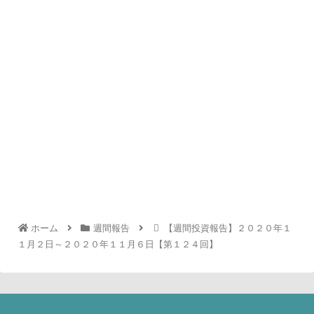
ホーム
週間報告
【週間投資報告】２０２０年１
１月２日～２０２０年１１月６日【第１２４回】