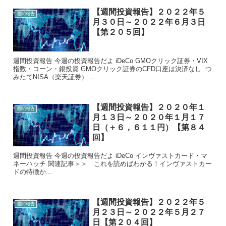
【週間投資報告】２０２２年５
週間報告
月３０日～２０２２年６月３日
【第２０５回】
週間投資報告 今週の投資報告だよ iDeCo GMOクリック証券・VIX
指数・コーン・銀投資 GMOクリック証券のCFD口座は決済なし つ
みたてNISA（楽天証券） ...
【週間投資報告】２０２０年１
週間報告
月１３日～２０２０年１月１７
日（＋６，６１１円）【第８４
回】
週間投資報告 今週の投資報告だよ iDeCo インヴァストカード・マ
ネーハッチ 関連記事＞＞ これを読めばわかる！インヴァストカー
ドの特徴か...
【週間投資報告】２０２２年５
週間報告
月２３日～２０２２年５月２７
日【第２０４回】